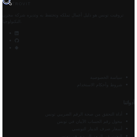
TROVIT
تروفيت تونس هو دليل أعمال تملكه وتحتفظ به وتديره
شركة مخزن
.
التكنولوجيا
سياسة الخصوصية
شروط وأحكام الاستخدام
أدواتنا
أداة التحقق من صحة الرقم الضريبي تونس
محول رقم الحساب الآيبان في تونس
أسعار صرف الدينار التونسي
البحث عن الرمز البريدي في تونس