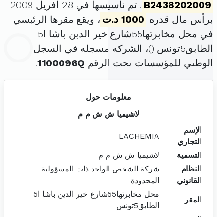
B2438202009
. تم تأسيسها في 28 أفريل 2009
برأس مال قدره
1000 د.ت
، ويقع مقرها الرئيسي
في محل مخابرتها55شارع خير الدين باشا ا5
الطابق5تونس (
)، الشركة مسجلة في السجل
الوطني للمؤسسات تحت الرقم
1100096Q
.
معلومات حول
لاشيميا ش ش م م
الإسم
LACHEMIA
التجاري
التسمية
لاشيميا ش ش م م
النظام
شركة الشخص الواحد ذات المسؤولية
القانوني
المحدودة
محل مخابرتها55شارع خير الدين باشا ا5
المقر
الطابق5تونس