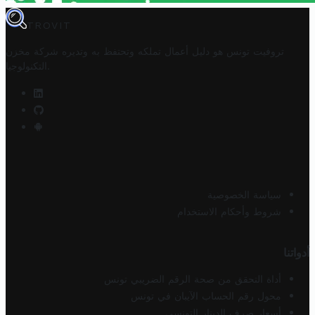
TROVIT
تروفيت تونس هو دليل أعمال تملكه وتحتفظ به وتديره
شركة مخزن
.
التكنولوجيا
سياسة الخصوصية
شروط وأحكام الاستخدام
أدواتنا
أداة التحقق من صحة الرقم الضريبي تونس
محول رقم الحساب الآيبان في تونس
أسعار صرف الدينار التونسي