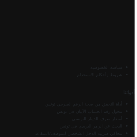
سياسة الخصوصية
شروط وأحكام الاستخدام
أدواتنا
أداة التحقق من صحة الرقم الضريبي تونس
محول رقم الحساب الآيبان في تونس
أسعار صرف الدينار التونسي
البحث عن الرمز البريدي في تونس
محاكي ضريبة الدخل الشخصي للموظف/المتقاعد