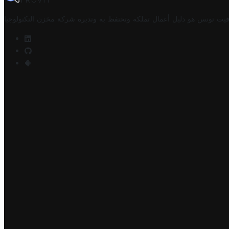
TROVIT
فيت تونس هو دليل أعمال تملكه وتحتفظ به وتديره
شركة مخزن التكنولوجيا