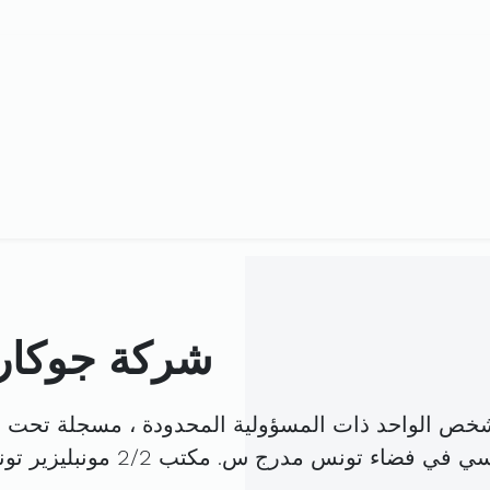
شركة جوكار 
خص الواحد ذات المسؤولية المحدودة ، مسجلة تحت ا
ي فضاء تونس مدرج س. مكتب 2/2 مونبليزير تونس (