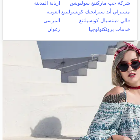
شركة جب ماركتنغ سوليوشن
اريانة المدينة
مسترلي أند ستراتجيك كونسولتينغ
العوينة
فالي فيننسيال كونسيلتنغ
المرسى
خدمات بروتكنولوجيا
زغوان