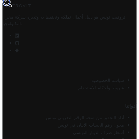
TROVIT
تروفيت تونس هو دليل أعمال تملكه وتحتفظ به وتديره
شركة مخزن
.
التكنولوجيا
سياسة الخصوصية
شروط وأحكام الاستخدام
أدواتنا
أداة التحقق من صحة الرقم الضريبي تونس
محول رقم الحساب الآيبان في تونس
أسعار صرف الدينار التونسي