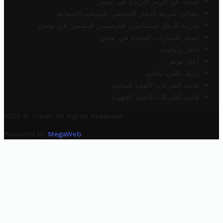
البحث عن الرمز البريدي في تونس
محاكي ضريبة الدخل الشخصي للموظف/المتقاعد
ضريبة الدخل للمتقاعدين الفرنسيين المقيمين في تونس
أسعار السيارات الجديدة في تونس
أخبار تروفيت
أخبار تونس
رابط خلفي مجاني
قائمة الشركات الأهلية المحلية
قائمة الشركات الأهلية الجهوية
2025 © Trovit. All Rights Reserved.
Powered By
MegaWeb
.