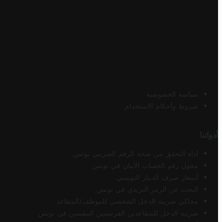
سياسة الخصوصية
شروط وأحكام الاستخدام
أدواتنا
أداة التحقق من صحة الرقم الضريبي تونس
محول رقم الحساب الآيبان في تونس
أسعار صرف الدينار التونسي
البحث عن الرمز البريدي في تونس
محاكي ضريبة الدخل الشخصي للموظف/المتقاعد
ضريبة الدخل للمتقاعدين الفرنسيين المقيمين في تونس