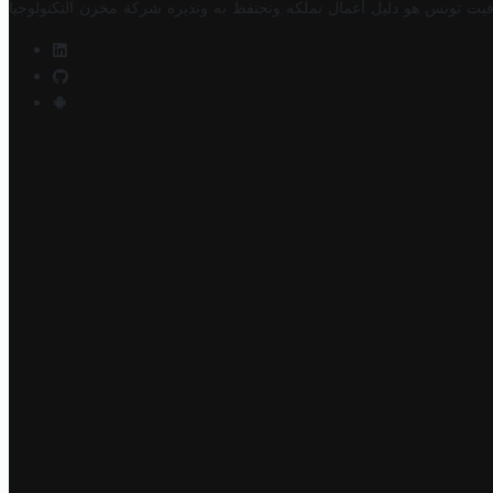
فيت تونس هو دليل أعمال تملكه وتحتفظ به وتديره
شركة مخزن التكنولوجيا