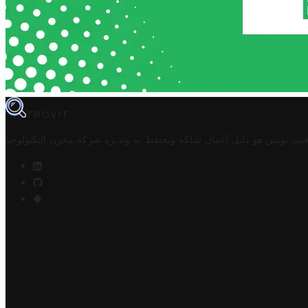
TROVIT
فيت تونس هو دليل أعمال تملكه وتحتفظ به وتديره
شركة مخزن التكنولوجيا