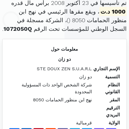
تم تأسيسها في 23 أكتوبر 2008 برأس مال قدره
1000 د.ت
، ويقع مقرها الرئيسي في نهج ابن
منظور الحمامات 8050 (
)، الشركة مسجلة في
السجل الوطني للمؤسسات تحت الرقم
1072050Q
.
معلومات حول
دو زان
الإسم التجاري
STE DOUX ZEN S.U.A.R.L
التسمية
دو زان
النظام
شركة الشخص الواحد ذات المسؤولية
القانوني
المحدودة
المقر
نهج ابن منظور الحمامات 8050
الترقيم
البريدي
الولاية
قرمبالية