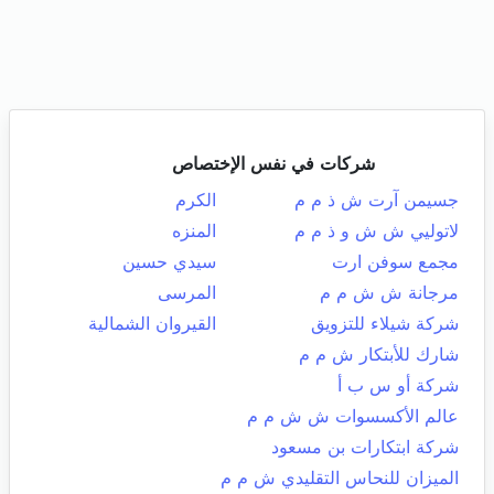
شركات في نفس الإختصاص
جسيمن آرت ش ذ م م
الكرم
لاتوليي ش ش و ذ م م
المنزه
مجمع سوفن ارت
سيدي حسين
مرجانة ش ش م م
المرسى
شركة شيلاء للتزويق
القيروان الشمالية
شارك للأبتكار ش م م
شركة أو س ب أ
عالم الأكسسوات ش ش م م
شركة ابتكارات بن مسعود
الميزان للنحاس التقليدي ش م م