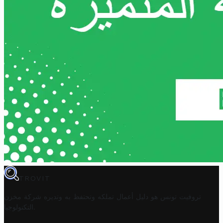
TROVIT
تروفيت تونس هو دليل أعمال تملكه وتحتفظ به وتديره
شركة مخزن
.
التكنولوجيا