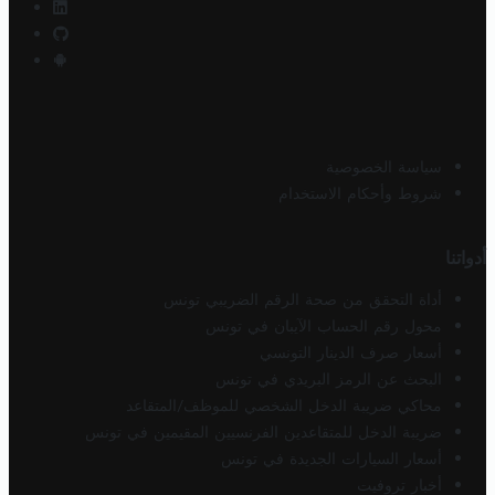
سياسة الخصوصية
شروط وأحكام الاستخدام
أدواتنا
أداة التحقق من صحة الرقم الضريبي تونس
محول رقم الحساب الآيبان في تونس
أسعار صرف الدينار التونسي
البحث عن الرمز البريدي في تونس
محاكي ضريبة الدخل الشخصي للموظف/المتقاعد
ضريبة الدخل للمتقاعدين الفرنسيين المقيمين في تونس
أسعار السيارات الجديدة في تونس
أخبار تروفيت