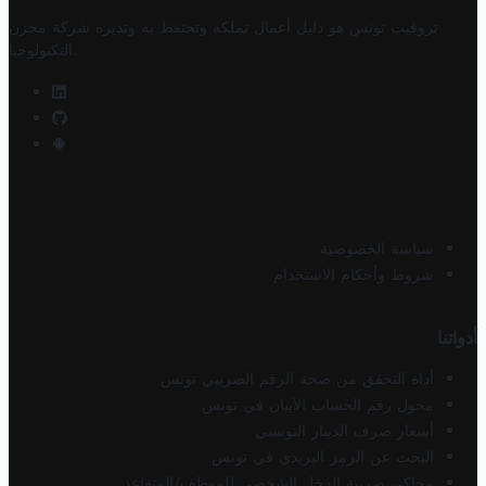
تروفيت تونس هو دليل أعمال تملكه وتحتفظ به وتديره
شركة مخزن
.
التكنولوجيا
سياسة الخصوصية
شروط وأحكام الاستخدام
أدواتنا
أداة التحقق من صحة الرقم الضريبي تونس
محول رقم الحساب الآيبان في تونس
أسعار صرف الدينار التونسي
البحث عن الرمز البريدي في تونس
محاكي ضريبة الدخل الشخصي للموظف/المتقاعد