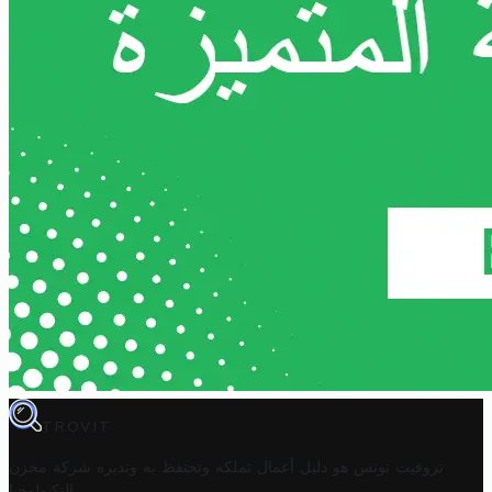
TROVIT
تروفيت تونس هو دليل أعمال تملكه وتحتفظ به وتديره
شركة مخزن
.
التكنولوجيا