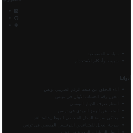
سياسة الخصوصية
شروط وأحكام الاستخدام
أدواتنا
أداة التحقق من صحة الرقم الضريبي تونس
محول رقم الحساب الآيبان في تونس
أسعار صرف الدينار التونسي
البحث عن الرمز البريدي في تونس
محاكي ضريبة الدخل الشخصي للموظف/المتقاعد
ضريبة الدخل للمتقاعدين الفرنسيين المقيمين في تونس
أسعار السيارات الجديدة في تونس