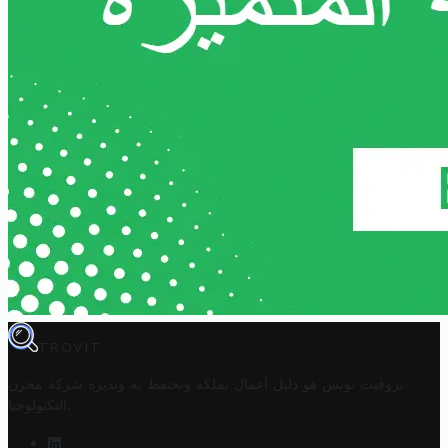
TROVIT
تروفيت تونس هو دليل أعمال تملكه وتحتفظ به وتديره
شركة مخزن
.
التكنولوجيا