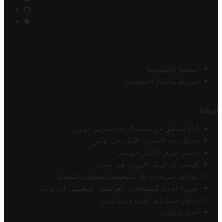
سياسة الخصوصية
شروط وأحكام الاستخدام
أدواتنا
أداة التحقق من صحة الرقم الضريبي تونس
محول رقم الحساب الآيبان في تونس
أسعار صرف الدينار التونسي
البحث عن الرمز البريدي في تونس
محاكي ضريبة الدخل الشخصي للموظف/المتقاعد
ضريبة الدخل للمتقاعدين الفرنسيين المقيمين في تونس
أسعار السيارات الجديدة في تونس
أخبار تروفيت