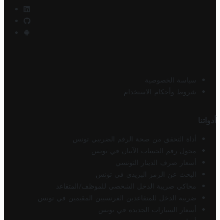
سياسة الخصوصية
شروط وأحكام الاستخدام
أدواتنا
أداة التحقق من صحة الرقم الضريبي تونس
محول رقم الحساب الآيبان في تونس
أسعار صرف الدينار التونسي
البحث عن الرمز البريدي في تونس
محاكي ضريبة الدخل الشخصي للموظف/المتقاعد
ضريبة الدخل للمتقاعدين الفرنسيين المقيمين في تونس
أسعار السيارات الجديدة في تونس