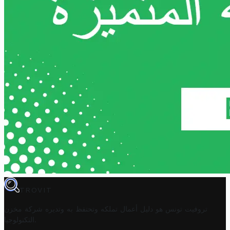
TROVIT
تروفيت تونس هو دليل أعمال تملكه وتحتفظ به وتديره
شركة مخزن
.
التكنولوجيا