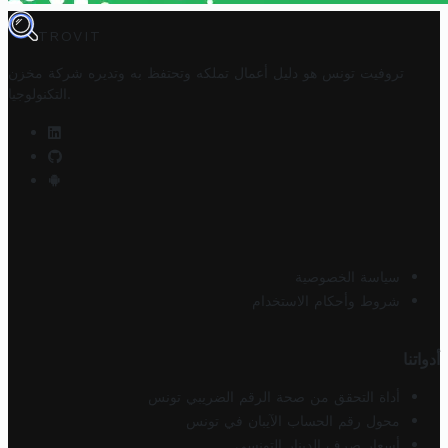
TROVIT
تروفيت تونس هو دليل أعمال تملكه وتحتفظ به وتديره
شركة مخزن
.
التكنولوجيا
سياسة الخصوصية
شروط وأحكام الاستخدام
أدواتنا
أداة التحقق من صحة الرقم الضريبي تونس
محول رقم الحساب الآيبان في تونس
أسعار صرف الدينار التونسي