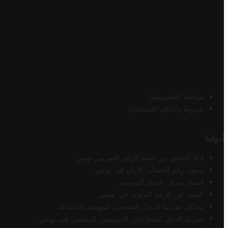
سياسة الخصوصية
شروط وأحكام الاستخدام
أدواتنا
أداة التحقق من صحة الرقم الضريبي تونس
محول رقم الحساب الآيبان في تونس
أسعار صرف الدينار التونسي
البحث عن الرمز البريدي في تونس
محاكي ضريبة الدخل الشخصي للموظف/المتقاعد
ضريبة الدخل للمتقاعدين الفرنسيين المقيمين في تونس