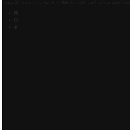
فيت تونس هو دليل أعمال تملكه وتحتفظ به وتديره
شركة مخزن التكنولوجيا