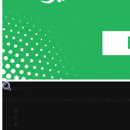
TROVIT
فيت تونس هو دليل أعمال تملكه وتحتفظ به وتديره
شركة مخزن التكنولوجيا