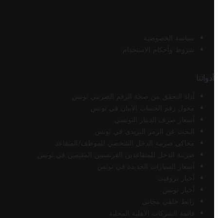
سياسة الخصوصية
شروط وأحكام الاستخدام
أدواتنا
أداة التحقق من صحة الرقم الضريبي تونس
محول رقم الحساب الآيبان في تونس
أسعار صرف الدينار التونسي
البحث عن الرمز البريدي في تونس
محاكي ضريبة الدخل الشخصي للموظف/المتقاعد
ضريبة الدخل للمتقاعدين الفرنسيين المقيمين في تونس
أسعار السيارات الجديدة في تونس
أخبار تروفيت
أخبار تونس
رابط خلفي مجاني
قائمة الشركات الأهلية المحلية