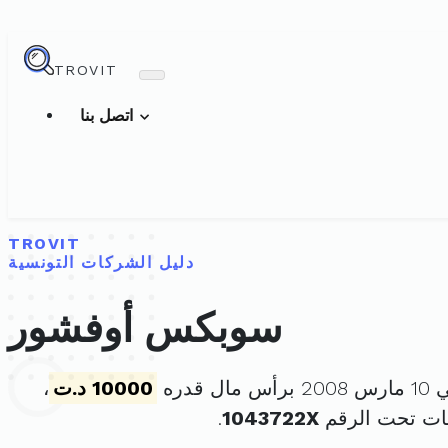
TROVIT
اتصل بنا
TROVIT
دليل الشركات التونسية
سوبكس أوفشور
 قدره
10000 د.ت
،
ات تحت الرقم
1043722X
.