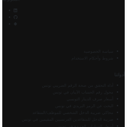
سياسة الخصوصية
شروط وأحكام الاستخدام
أدواتنا
أداة التحقق من صحة الرقم الضريبي تونس
محول رقم الحساب الآيبان في تونس
أسعار صرف الدينار التونسي
البحث عن الرمز البريدي في تونس
محاكي ضريبة الدخل الشخصي للموظف/المتقاعد
ضريبة الدخل للمتقاعدين الفرنسيين المقيمين في تونس
أسعار السيارات الجديدة في تونس