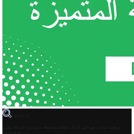
TROVIT
تروفيت تونس هو دليل أعمال تملكه وتحتفظ به وتديره
شركة مخزن
.
التكنولوجيا