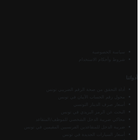
سياسة الخصوصية
شروط وأحكام الاستخدام
أدواتنا
أداة التحقق من صحة الرقم الضريبي تونس
محول رقم الحساب الآيبان في تونس
أسعار صرف الدينار التونسي
البحث عن الرمز البريدي في تونس
محاكي ضريبة الدخل الشخصي للموظف/المتقاعد
ضريبة الدخل للمتقاعدين الفرنسيين المقيمين في تونس
أسعار السيارات الجديدة في تونس