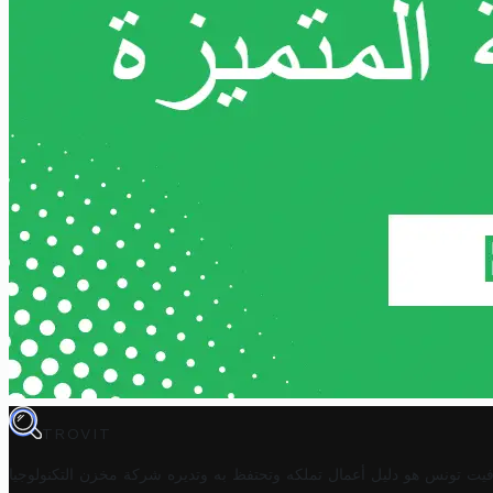
TROVIT
فيت تونس هو دليل أعمال تملكه وتحتفظ به وتديره
شركة مخزن التكنولوجيا