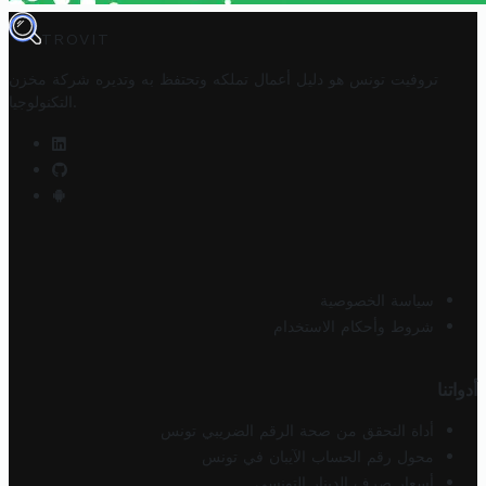
TROVIT
تروفيت تونس هو دليل أعمال تملكه وتحتفظ به وتديره
شركة مخزن
.
التكنولوجيا
سياسة الخصوصية
شروط وأحكام الاستخدام
أدواتنا
أداة التحقق من صحة الرقم الضريبي تونس
محول رقم الحساب الآيبان في تونس
أسعار صرف الدينار التونسي