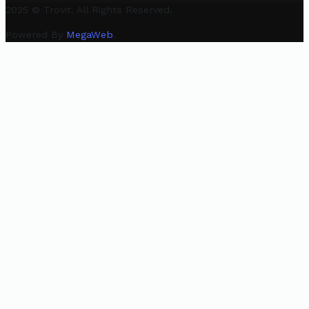
2025 © Trovit. All Rights Reserved.
Powered By
MegaWeb
.