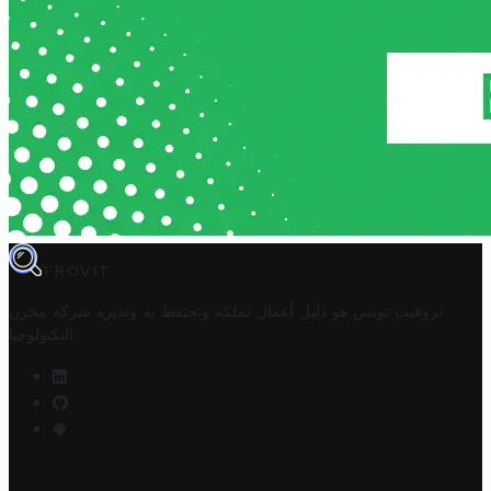
TROVIT
تروفيت تونس هو دليل أعمال تملكه وتحتفظ به وتديره
شركة مخزن
.
التكنولوجيا