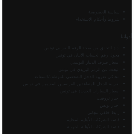
سياسة الخصوصية
شروط وأحكام الاستخدام
أدواتنا
أداة التحقق من صحة الرقم الضريبي تونس
محول رقم الحساب الآيبان في تونس
أسعار صرف الدينار التونسي
البحث عن الرمز البريدي في تونس
محاكي ضريبة الدخل الشخصي للموظف/المتقاعد
ضريبة الدخل للمتقاعدين الفرنسيين المقيمين في تونس
أسعار السيارات الجديدة في تونس
أخبار تروفيت
أخبار تونس
رابط خلفي مجاني
قائمة الشركات الأهلية المحلية
قائمة الشركات الأهلية الجهوية