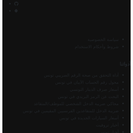
سياسة الخصوصية
شروط وأحكام الاستخدام
أدواتنا
أداة التحقق من صحة الرقم الضريبي تونس
محول رقم الحساب الآيبان في تونس
أسعار صرف الدينار التونسي
البحث عن الرمز البريدي في تونس
محاكي ضريبة الدخل الشخصي للموظف/المتقاعد
ضريبة الدخل للمتقاعدين الفرنسيين المقيمين في تونس
أسعار السيارات الجديدة في تونس
أخبار تروفيت
أخبار تونس