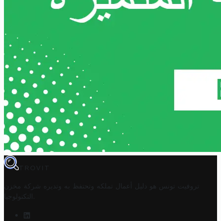
TROVIT
تروفيت تونس هو دليل أعمال تملكه وتحتفظ به وتديره
شركة مخزن
.
التكنولوجيا