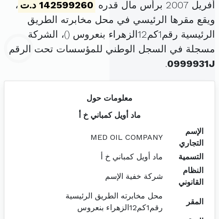
أفريل 2007 برأس مال قدره
142599260 د.ت
،
ويقع مقرها الرئيسي في محل مخابرته الطريق
الرئيسية رقم1كم12الزهراء بنعروس (
)، الشركة
مسجلة في السجل الوطني للمؤسسات تحت الرقم
.
0999931J
معلومات حول
ماد أويل كمباني خ أ
الإسم
MED OIL COMPANY
التجاري
التسمية
ماد أويل كمباني خ أ
النظام
شركة خفية الإسم
القانوني
محل مخابرته الطريق الرئيسية
المقر
رقم1كم12الزهراء بنعروس