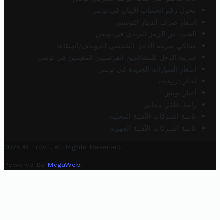
محول رقم الحساب الآيبان في تونس
أسعار صرف الدينار التونسي
البحث عن الرمز البريدي في تونس
محاكي ضريبة الدخل الشخصي للموظف/المتقاعد
ضريبة الدخل للمتقاعدين الفرنسيين المقيمين في تونس
أسعار السيارات الجديدة في تونس
أخبار تروفيت
أخبار تونس
رابط خلفي مجاني
قائمة الشركات الأهلية المحلية
قائمة الشركات الأهلية الجهوية
2025 © Trovit. All Rights Reserved.
Powered By
MegaWeb
.