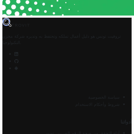
TROVIT
تروفيت تونس هو دليل أعمال تملكه وتحتفظ به وتديره
شركة مخزن
.
التكنولوجيا
سياسة الخصوصية
شروط وأحكام الاستخدام
أدواتنا
أداة التحقق من صحة الرقم الضريبي تونس