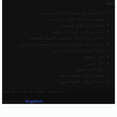
أدواتنا
أداة التحقق من صحة الرقم الضريبي تونس
محول رقم الحساب الآيبان في تونس
أسعار صرف الدينار التونسي
البحث عن الرمز البريدي في تونس
محاكي ضريبة الدخل الشخصي للموظف/المتقاعد
ضريبة الدخل للمتقاعدين الفرنسيين المقيمين في تونس
أسعار السيارات الجديدة في تونس
أخبار تروفيت
أخبار تونس
رابط خلفي مجاني
قائمة الشركات الأهلية المحلية
قائمة الشركات الأهلية الجهوية
2025 © Trovit. All Rights Reserved.
Powered By
MegaWeb
.