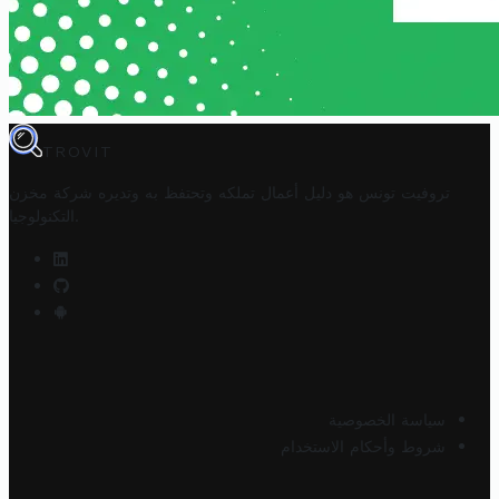
TROVIT
تروفيت تونس هو دليل أعمال تملكه وتحتفظ به وتديره
شركة مخزن
.
التكنولوجيا
سياسة الخصوصية
شروط وأحكام الاستخدام