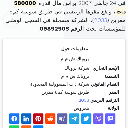
في 24 جانفي 2007 برأس مال قدره
580000
د.ت
، ويقع مقرها الرئيسي في طريق سوسة كم6
مقرين (
2033
)، الشركة مسجلة في السجل الوطني
للمؤسسات تحت الرقم
0989290S
.
معلومات حول
بروباك ش م م
الإسم التجاري
شركة بروباك
التسمية
بروباك ش م م
النظام القانوني
شركة ذات المسؤولية المحدودة
المقر
طريق سوسة كم6 مقرين
الترقيم البريدي
2033
الولاية
بنعروس