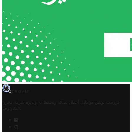
TROVIT
تروفيت تونس هو دليل أعمال تملكه وتحتفظ به وتديره
شركة مخزن
.
التكنولوجيا