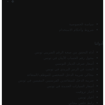
سياسة الخصوصية
شروط وأحكام الاستخدام
أدواتنا
أداة التحقق من صحة الرقم الضريبي تونس
محول رقم الحساب الآيبان في تونس
أسعار صرف الدينار التونسي
البحث عن الرمز البريدي في تونس
محاكي ضريبة الدخل الشخصي للموظف/المتقاعد
ضريبة الدخل للمتقاعدين الفرنسيين المقيمين في تونس
أسعار السيارات الجديدة في تونس
أخبار تروفيت
أخبار تونس
رابط خلفي مجاني