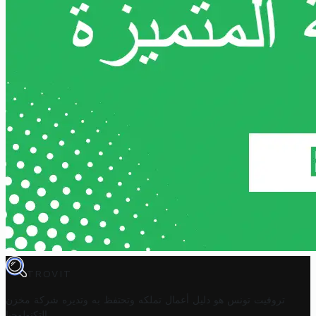
TROVIT
تروفيت تونس هو دليل أعمال تملكه وتحتفظ به وتديره
شركة مخزن
.
التكنولوجيا