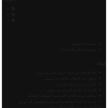
سياسة الخصوصية
شروط وأحكام الاستخدام
أدواتنا
أداة التحقق من صحة الرقم الضريبي تونس
محول رقم الحساب الآيبان في تونس
أسعار صرف الدينار التونسي
البحث عن الرمز البريدي في تونس
محاكي ضريبة الدخل الشخصي للموظف/المتقاعد
ضريبة الدخل للمتقاعدين الفرنسيين المقيمين في تونس
أسعار السيارات الجديدة في تونس