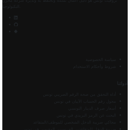
تروفيت تونس هو دليل أعمال تملكه وتحتفظ به وتديره
شركة مخزن
.
التكنولوجيا
سياسة الخصوصية
شروط وأحكام الاستخدام
أدواتنا
أداة التحقق من صحة الرقم الضريبي تونس
محول رقم الحساب الآيبان في تونس
أسعار صرف الدينار التونسي
البحث عن الرمز البريدي في تونس
محاكي ضريبة الدخل الشخصي للموظف/المتقاعد
ضريبة الدخل للمتقاعدين الفرنسيين المقيمين في تونس