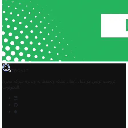
TROVIT
تروفيت تونس هو دليل أعمال تملكه وتحتفظ به وتديره
شركة مخزن
.
التكنولوجيا