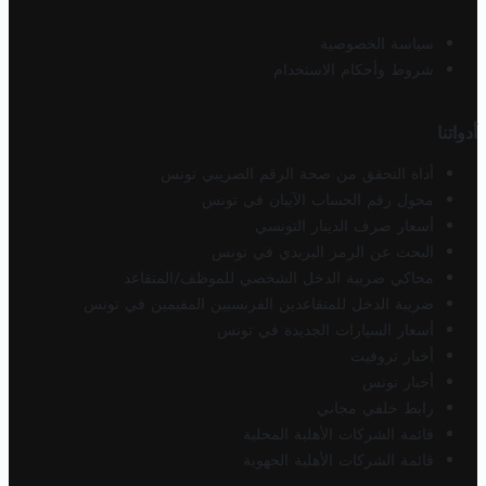
سياسة الخصوصية
شروط وأحكام الاستخدام
أدواتنا
أداة التحقق من صحة الرقم الضريبي تونس
محول رقم الحساب الآيبان في تونس
أسعار صرف الدينار التونسي
البحث عن الرمز البريدي في تونس
محاكي ضريبة الدخل الشخصي للموظف/المتقاعد
ضريبة الدخل للمتقاعدين الفرنسيين المقيمين في تونس
أسعار السيارات الجديدة في تونس
أخبار تروفيت
أخبار تونس
رابط خلفي مجاني
قائمة الشركات الأهلية المحلية
قائمة الشركات الأهلية الجهوية