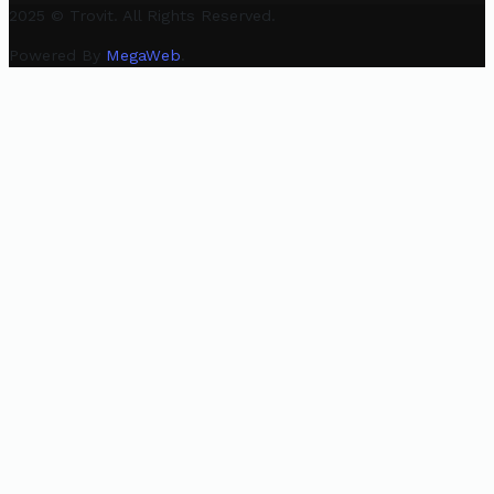
2025 © Trovit. All Rights Reserved.
Powered By
MegaWeb
.