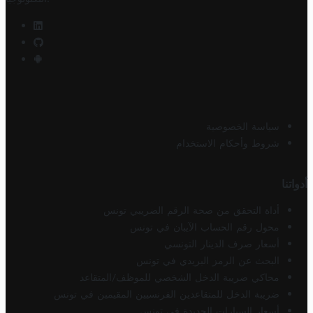
سياسة الخصوصية
شروط وأحكام الاستخدام
أدواتنا
أداة التحقق من صحة الرقم الضريبي تونس
محول رقم الحساب الآيبان في تونس
أسعار صرف الدينار التونسي
البحث عن الرمز البريدي في تونس
محاكي ضريبة الدخل الشخصي للموظف/المتقاعد
ضريبة الدخل للمتقاعدين الفرنسيين المقيمين في تونس
أسعار السيارات الجديدة في تونس