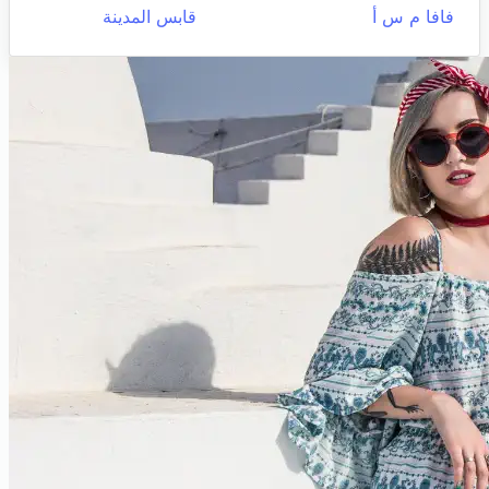
فافا م س أ
قابس المدينة