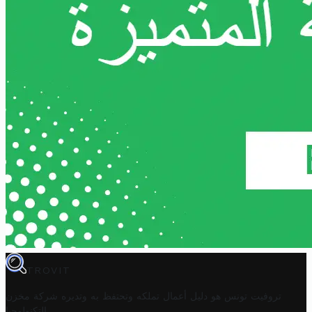
TROVIT
تروفيت تونس هو دليل أعمال تملكه وتحتفظ به وتديره
شركة مخزن
.
التكنولوجيا