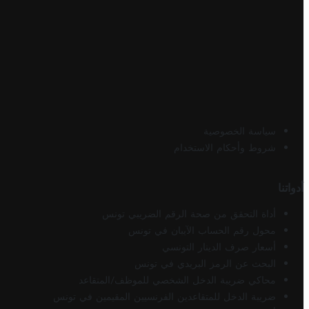
سياسة الخصوصية
شروط وأحكام الاستخدام
أدواتنا
أداة التحقق من صحة الرقم الضريبي تونس
محول رقم الحساب الآيبان في تونس
أسعار صرف الدينار التونسي
البحث عن الرمز البريدي في تونس
محاكي ضريبة الدخل الشخصي للموظف/المتقاعد
ضريبة الدخل للمتقاعدين الفرنسيين المقيمين في تونس