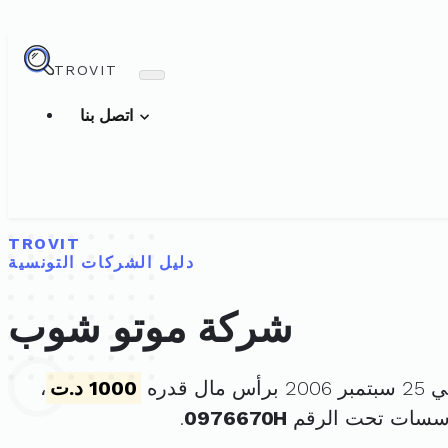
TROVIT
اتصل بنا
TROVIT
دليل الشركات التونسية
شركة موتو شوب
ال قدره
1000 د.ت
،
ؤسسات تحت الرقم
0976670H
.