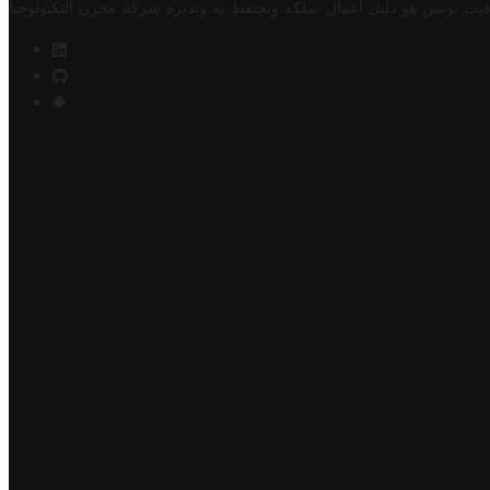
فيت تونس هو دليل أعمال تملكه وتحتفظ به وتديره
شركة مخزن التكنولوجيا