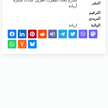
شارع اتحاد المغرب العربي عد15د سكرة
المقر
أريانة
الترقيم
البريدي
الولاية
اريانة