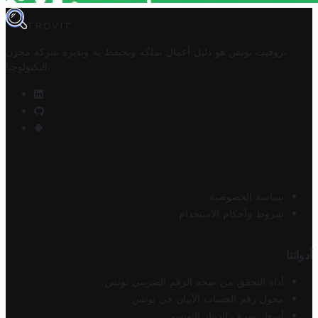
TROVIT
تروفيت تونس هو دليل أعمال تملكه وتحتفظ به وتديره
شركة مخزن
.
التكنولوجيا
سياسة الخصوصية
شروط وأحكام الاستخدام
أدواتنا
أداة التحقق من صحة الرقم الضريبي تونس
محول رقم الحساب الآيبان في تونس
أسعار صرف الدينار التونسي