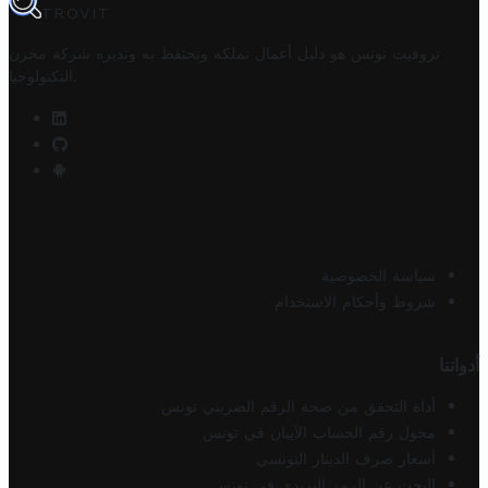
TROVIT
تروفيت تونس هو دليل أعمال تملكه وتحتفظ به وتديره
شركة مخزن
.
التكنولوجيا
سياسة الخصوصية
شروط وأحكام الاستخدام
أدواتنا
أداة التحقق من صحة الرقم الضريبي تونس
محول رقم الحساب الآيبان في تونس
أسعار صرف الدينار التونسي
البحث عن الرمز البريدي في تونس