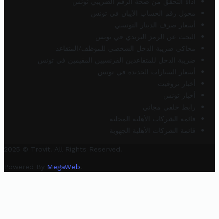
أداة التحقق من صحة الرقم الضريبي تونس
محول رقم الحساب الآيبان في تونس
أسعار صرف الدينار التونسي
البحث عن الرمز البريدي في تونس
محاكي ضريبة الدخل الشخصي للموظف/المتقاعد
ضريبة الدخل للمتقاعدين الفرنسيين المقيمين في تونس
أسعار السيارات الجديدة في تونس
أخبار تروفيت
أخبار تونس
رابط خلفي مجاني
قائمة الشركات الأهلية المحلية
قائمة الشركات الأهلية الجهوية
2025 © Trovit. All Rights Reserved.
Powered By
MegaWeb
.