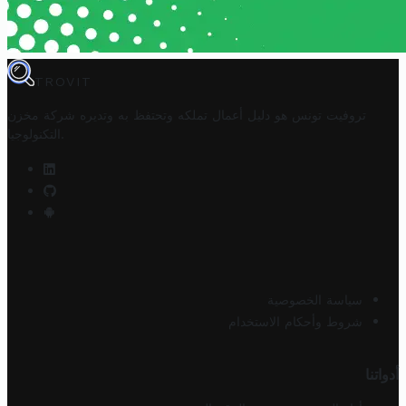
TROVIT
تروفيت تونس هو دليل أعمال تملكه وتحتفظ به وتديره
شركة مخزن
.
التكنولوجيا
سياسة الخصوصية
شروط وأحكام الاستخدام
أدواتنا