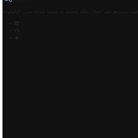
TROVIT
فيت تونس هو دليل أعمال تملكه وتحتفظ به وتديره
شركة مخزن التكنولوجيا