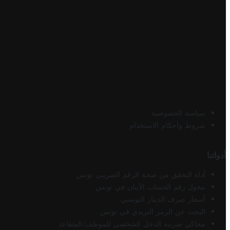
سياسة الخصوصية
شروط وأحكام الاستخدام
أدواتنا
أداة التحقق من صحة الرقم الضريبي تونس
محول رقم الحساب الآيبان في تونس
أسعار صرف الدينار التونسي
البحث عن الرمز البريدي في تونس
محاكي ضريبة الدخل الشخصي للموظف/المتقاعد