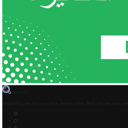
TROVIT
فيت تونس هو دليل أعمال تملكه وتحتفظ به وتديره
شركة مخزن التكنولوجيا