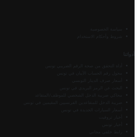
سياسة الخصوصية
شروط وأحكام الاستخدام
أدواتنا
أداة التحقق من صحة الرقم الضريبي تونس
محول رقم الحساب الآيبان في تونس
أسعار صرف الدينار التونسي
البحث عن الرمز البريدي في تونس
محاكي ضريبة الدخل الشخصي للموظف/المتقاعد
ضريبة الدخل للمتقاعدين الفرنسيين المقيمين في تونس
أسعار السيارات الجديدة في تونس
أخبار تروفيت
أخبار تونس
رابط خلفي مجاني