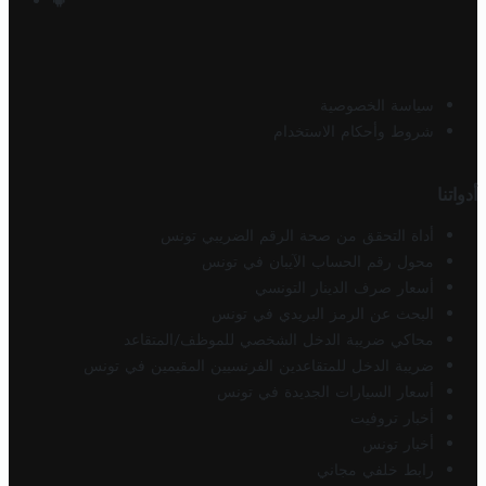
سياسة الخصوصية
شروط وأحكام الاستخدام
أدواتنا
أداة التحقق من صحة الرقم الضريبي تونس
محول رقم الحساب الآيبان في تونس
أسعار صرف الدينار التونسي
البحث عن الرمز البريدي في تونس
محاكي ضريبة الدخل الشخصي للموظف/المتقاعد
ضريبة الدخل للمتقاعدين الفرنسيين المقيمين في تونس
أسعار السيارات الجديدة في تونس
أخبار تروفيت
أخبار تونس
رابط خلفي مجاني