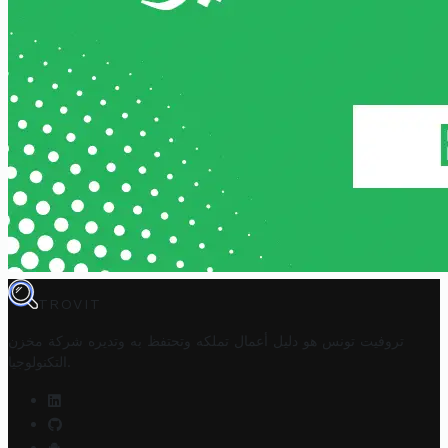
TROVIT
تروفيت تونس هو دليل أعمال تملكه وتحتفظ به وتديره
شركة مخزن
.
التكنولوجيا