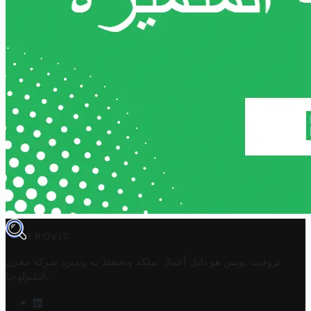
TROVIT
تروفيت تونس هو دليل أعمال تملكه وتحتفظ به وتديره
شركة مخزن
.
التكنولوجيا