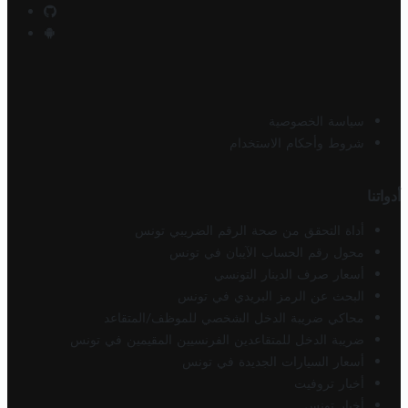
سياسة الخصوصية
شروط وأحكام الاستخدام
أدواتنا
أداة التحقق من صحة الرقم الضريبي تونس
محول رقم الحساب الآيبان في تونس
أسعار صرف الدينار التونسي
البحث عن الرمز البريدي في تونس
محاكي ضريبة الدخل الشخصي للموظف/المتقاعد
ضريبة الدخل للمتقاعدين الفرنسيين المقيمين في تونس
أسعار السيارات الجديدة في تونس
أخبار تروفيت
أخبار تونس