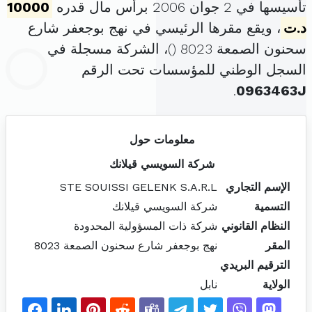
تأسيسها في 2 جوان 2006 برأس مال قدره
10000
د.ت
، ويقع مقرها الرئيسي في نهج بوجعفر شارع
سحنون الصمعة 8023 (
)، الشركة مسجلة في
السجل الوطني للمؤسسات تحت الرقم
.
0963463J
معلومات حول
شركة السويسي قيلانك
الإسم التجاري
STE SOUISSI GELENK S.A.R.L
التسمية
شركة السويسي قيلانك
النظام القانوني
شركة ذات المسؤولية المحدودة
المقر
نهج بوجعفر شارع سحنون الصمعة 8023
الترقيم البريدي
الولاية
نابل