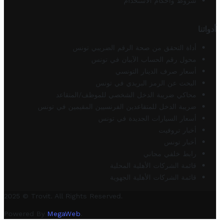
شروط وأحكام الاستخدام
أدواتنا
أداة التحقق من صحة الرقم الضريبي تونس
محول رقم الحساب الآيبان في تونس
أسعار صرف الدينار التونسي
البحث عن الرمز البريدي في تونس
محاكي ضريبة الدخل الشخصي للموظف/المتقاعد
ضريبة الدخل للمتقاعدين الفرنسيين المقيمين في تونس
أسعار السيارات الجديدة في تونس
أخبار تروفيت
أخبار تونس
رابط خلفي مجاني
قائمة الشركات الأهلية المحلية
قائمة الشركات الأهلية الجهوية
2025 © Trovit. All Rights Reserved.
Powered By
MegaWeb
.