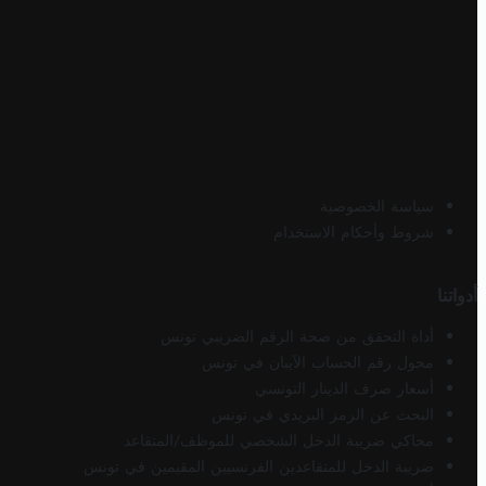
سياسة الخصوصية
شروط وأحكام الاستخدام
أدواتنا
أداة التحقق من صحة الرقم الضريبي تونس
محول رقم الحساب الآيبان في تونس
أسعار صرف الدينار التونسي
البحث عن الرمز البريدي في تونس
محاكي ضريبة الدخل الشخصي للموظف/المتقاعد
ضريبة الدخل للمتقاعدين الفرنسيين المقيمين في تونس