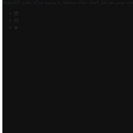
فيت تونس هو دليل أعمال تملكه وتحتفظ به وتديره
شركة مخزن التكنولوجيا