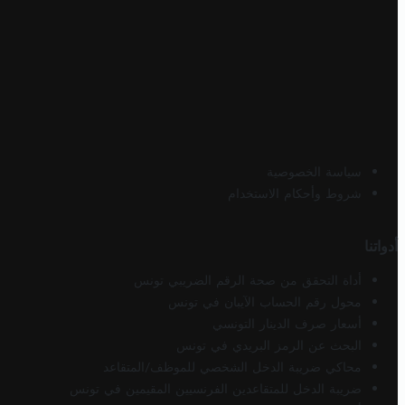
سياسة الخصوصية
شروط وأحكام الاستخدام
أدواتنا
أداة التحقق من صحة الرقم الضريبي تونس
محول رقم الحساب الآيبان في تونس
أسعار صرف الدينار التونسي
البحث عن الرمز البريدي في تونس
محاكي ضريبة الدخل الشخصي للموظف/المتقاعد
ضريبة الدخل للمتقاعدين الفرنسيين المقيمين في تونس