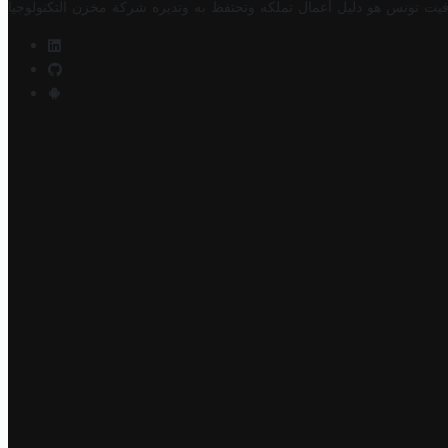
فيت تونس هو دليل أعمال تملكه وتحتفظ به وتديره
شركة مخزن التكنولوجيا