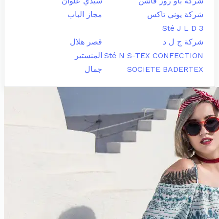
شركة باو روز فاشن
سيدي علوان
شركة يوني تاكس
مجاز الباب
Sté J L D 3
شركة ج ل د
قصر هلال
Sté N S-TEX CONFECTION
المنستير
SOCIETE BADERTEX
جمال