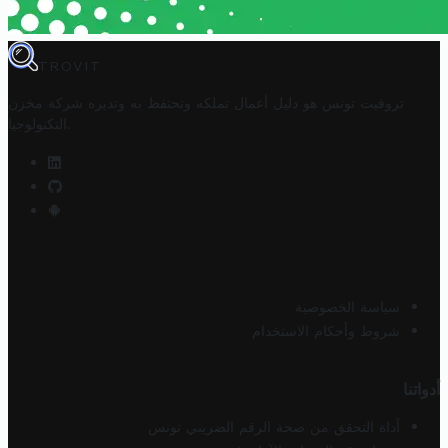
TROVIT
تروفيت تونس هو دليل أعمال تملكه وتحتفظ به وتديره
شركة مخزن
.
التكنولوجيا
سياسة الخصوصية
شروط وأحكام الاستخدام
أدواتنا
أداة التحقق من صحة الرقم الضريبي تونس