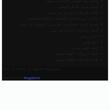
محول رقم الحساب الآيبان في تونس
أسعار صرف الدينار التونسي
البحث عن الرمز البريدي في تونس
محاكي ضريبة الدخل الشخصي للموظف/المتقاعد
ضريبة الدخل للمتقاعدين الفرنسيين المقيمين في تونس
أسعار السيارات الجديدة في تونس
أخبار تروفيت
أخبار تونس
رابط خلفي مجاني
قائمة الشركات الأهلية المحلية
قائمة الشركات الأهلية الجهوية
2025 © Trovit. All Rights Reserved.
Powered By
MegaWeb
.