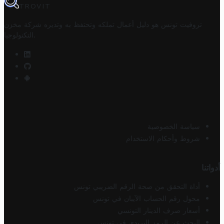
TROVIT
تروفيت تونس هو دليل أعمال تملكه وتحتفظ به وتديره
شركة مخزن
.
التكنولوجيا
سياسة الخصوصية
شروط وأحكام الاستخدام
أدواتنا
أداة التحقق من صحة الرقم الضريبي تونس
محول رقم الحساب الآيبان في تونس
أسعار صرف الدينار التونسي
البحث عن الرمز البريدي في تونس