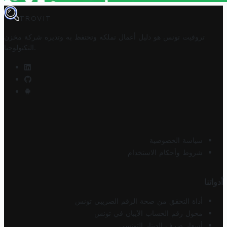
TROVIT
تروفيت تونس هو دليل أعمال تملكه وتحتفظ به وتديره
شركة مخزن
.
التكنولوجيا
سياسة الخصوصية
شروط وأحكام الاستخدام
أدواتنا
أداة التحقق من صحة الرقم الضريبي تونس
محول رقم الحساب الآيبان في تونس
أسعار صرف الدينار التونسي