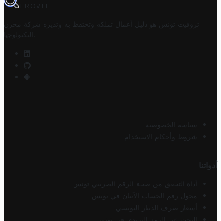
TROVIT
تروفيت تونس هو دليل أعمال تملكه وتحتفظ به وتديره
شركة مخزن
.
التكنولوجيا
سياسة الخصوصية
شروط وأحكام الاستخدام
أدواتنا
أداة التحقق من صحة الرقم الضريبي تونس
محول رقم الحساب الآيبان في تونس
أسعار صرف الدينار التونسي
البحث عن الرمز البريدي في تونس