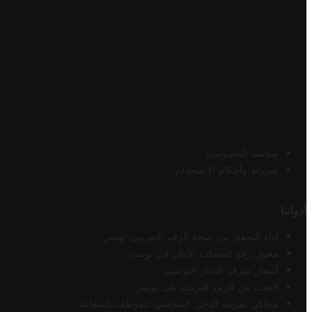
سياسة الخصوصية
شروط وأحكام الاستخدام
أدواتنا
أداة التحقق من صحة الرقم الضريبي تونس
محول رقم الحساب الآيبان في تونس
أسعار صرف الدينار التونسي
البحث عن الرمز البريدي في تونس
محاكي ضريبة الدخل الشخصي للموظف/المتقاعد