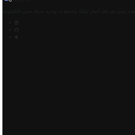
TROVIT
فيت تونس هو دليل أعمال تملكه وتحتفظ به وتديره
شركة مخزن التكنولوجيا