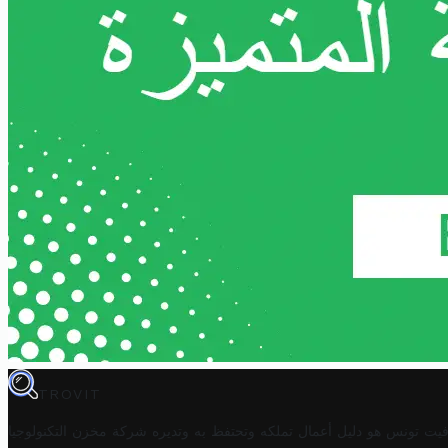
TROVIT
فيت تونس هو دليل أعمال تملكه وتحتفظ به وتديره
شركة مخزن التكنولوجيا