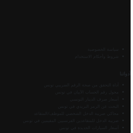
سياسة الخصوصية
شروط وأحكام الاستخدام
أدواتنا
أداة التحقق من صحة الرقم الضريبي تونس
محول رقم الحساب الآيبان في تونس
أسعار صرف الدينار التونسي
البحث عن الرمز البريدي في تونس
محاكي ضريبة الدخل الشخصي للموظف/المتقاعد
ضريبة الدخل للمتقاعدين الفرنسيين المقيمين في تونس
أسعار السيارات الجديدة في تونس