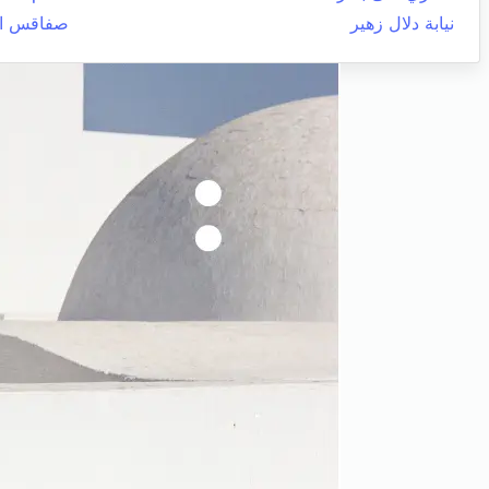
نيابة دلال زهير
صفاقس ال