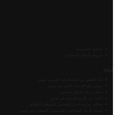
سياسة الخصوصية
شروط وأحكام الاستخدام
أدواتنا
أداة التحقق من صحة الرقم الضريبي تونس
محول رقم الحساب الآيبان في تونس
أسعار صرف الدينار التونسي
البحث عن الرمز البريدي في تونس
محاكي ضريبة الدخل الشخصي للموظف/المتقاعد
ضريبة الدخل للمتقاعدين الفرنسيين المقيمين في تونس