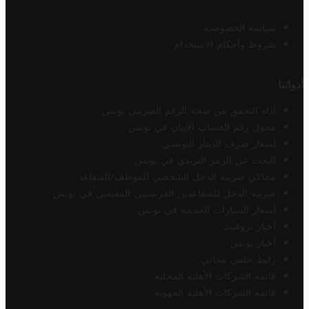
سياسة الخصوصية
شروط وأحكام الاستخدام
أدواتنا
أداة التحقق من صحة الرقم الضريبي تونس
محول رقم الحساب الآيبان في تونس
أسعار صرف الدينار التونسي
البحث عن الرمز البريدي في تونس
محاكي ضريبة الدخل الشخصي للموظف/المتقاعد
ضريبة الدخل للمتقاعدين الفرنسيين المقيمين في تونس
أسعار السيارات الجديدة في تونس
أخبار تروفيت
أخبار تونس
رابط خلفي مجاني
قائمة الشركات الأهلية المحلية
قائمة الشركات الأهلية الجهوية