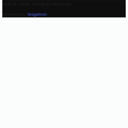
2025 © Trovit. All Rights Reserved.
Powered By
MegaWeb
.