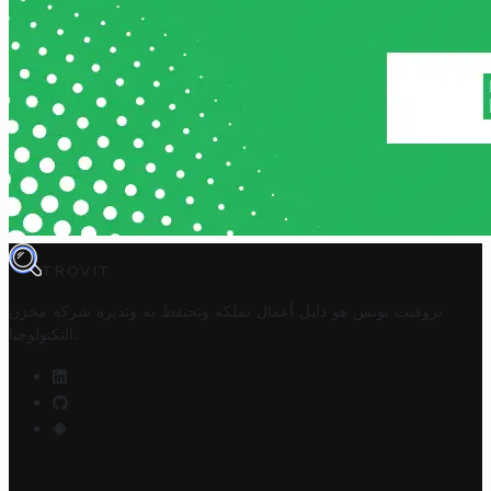
TROVIT
تروفيت تونس هو دليل أعمال تملكه وتحتفظ به وتديره
شركة مخزن
.
التكنولوجيا