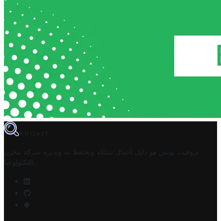
TROVIT
تروفيت تونس هو دليل أعمال تملكه وتحتفظ به وتديره
شركة مخزن
.
التكنولوجيا