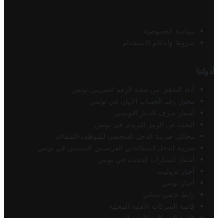
سياسة الخصوصية
شروط وأحكام الاستخدام
أدواتنا
أداة التحقق من صحة الرقم الضريبي تونس
محول رقم الحساب الآيبان في تونس
أسعار صرف الدينار التونسي
البحث عن الرمز البريدي في تونس
محاكي ضريبة الدخل الشخصي للموظف/المتقاعد
ضريبة الدخل للمتقاعدين الفرنسيين المقيمين في تونس
أسعار السيارات الجديدة في تونس
أخبار تروفيت
أخبار تونس
رابط خلفي مجاني
قائمة الشركات الأهلية المحلية