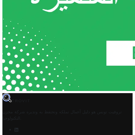
TROVIT
تروفيت تونس هو دليل أعمال تملكه وتحتفظ به وتديره
شركة مخزن
.
التكنولوجيا