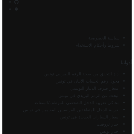
سياسة الخصوصية
شروط وأحكام الاستخدام
أدواتنا
أداة التحقق من صحة الرقم الضريبي تونس
محول رقم الحساب الآيبان في تونس
أسعار صرف الدينار التونسي
البحث عن الرمز البريدي في تونس
محاكي ضريبة الدخل الشخصي للموظف/المتقاعد
ضريبة الدخل للمتقاعدين الفرنسيين المقيمين في تونس
أسعار السيارات الجديدة في تونس
أخبار تروفيت
أخبار تونس