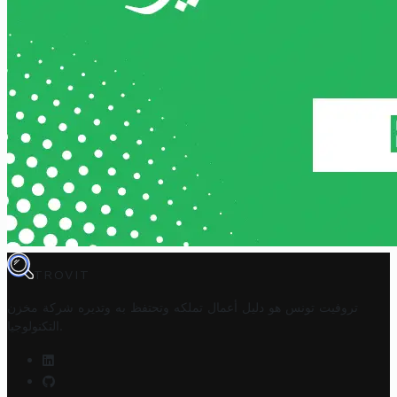
TROVIT
تروفيت تونس هو دليل أعمال تملكه وتحتفظ به وتديره
شركة مخزن
.
التكنولوجيا