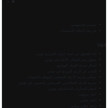
سياسة الخصوصية
شروط وأحكام الاستخدام
أدواتنا
أداة التحقق من صحة الرقم الضريبي تونس
محول رقم الحساب الآيبان في تونس
أسعار صرف الدينار التونسي
البحث عن الرمز البريدي في تونس
محاكي ضريبة الدخل الشخصي للموظف/المتقاعد
ضريبة الدخل للمتقاعدين الفرنسيين المقيمين في تونس
أسعار السيارات الجديدة في تونس
أخبار تروفيت
أخبار تونس
رابط خلفي مجاني