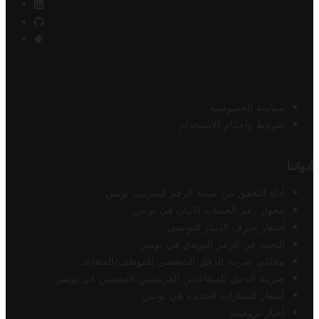
سياسة الخصوصية
شروط وأحكام الاستخدام
أدواتنا
أداة التحقق من صحة الرقم الضريبي تونس
محول رقم الحساب الآيبان في تونس
أسعار صرف الدينار التونسي
البحث عن الرمز البريدي في تونس
محاكي ضريبة الدخل الشخصي للموظف/المتقاعد
ضريبة الدخل للمتقاعدين الفرنسيين المقيمين في تونس
أسعار السيارات الجديدة في تونس
أخبار تروفيت