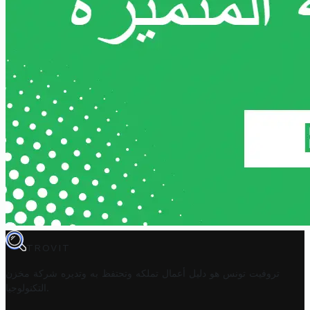
TROVIT
تروفيت تونس هو دليل أعمال تملكه وتحتفظ به وتديره
شركة مخزن
.
التكنولوجيا