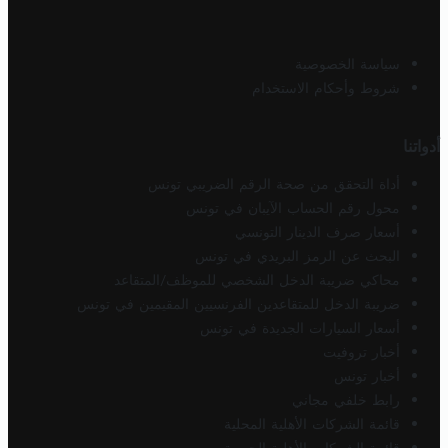
سياسة الخصوصية
شروط وأحكام الاستخدام
أدواتنا
أداة التحقق من صحة الرقم الضريبي تونس
محول رقم الحساب الآيبان في تونس
أسعار صرف الدينار التونسي
البحث عن الرمز البريدي في تونس
محاكي ضريبة الدخل الشخصي للموظف/المتقاعد
ضريبة الدخل للمتقاعدين الفرنسيين المقيمين في تونس
أسعار السيارات الجديدة في تونس
أخبار تروفيت
أخبار تونس
رابط خلفي مجاني
قائمة الشركات الأهلية المحلية