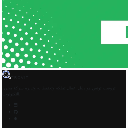
TROVIT
تروفيت تونس هو دليل أعمال تملكه وتحتفظ به وتديره
شركة مخزن
.
التكنولوجيا